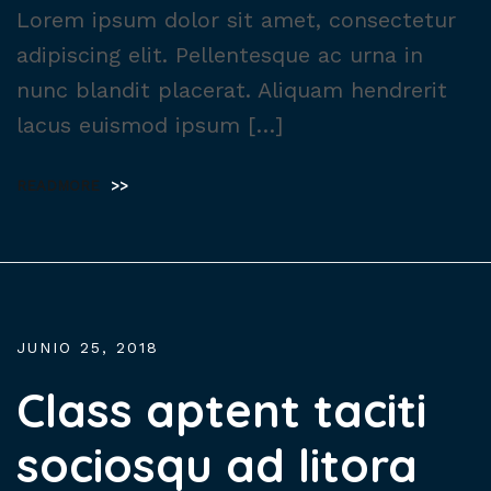
Lorem ipsum dolor sit amet, consectetur
adipiscing elit. Pellentesque ac urna in
nunc blandit placerat. Aliquam hendrerit
lacus euismod ipsum […]
READMORE
>>
JUNIO 25, 2018
Class aptent taciti
sociosqu ad litora