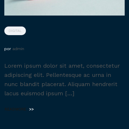
DIGITAL
por
admin
Lorem ipsum dolor sit amet, consectetur
adipiscing elit. Pellentesque ac urna in
nunc blandit placerat. Aliquam hendrerit
lacus euismod ipsum […]
READMORE
>>