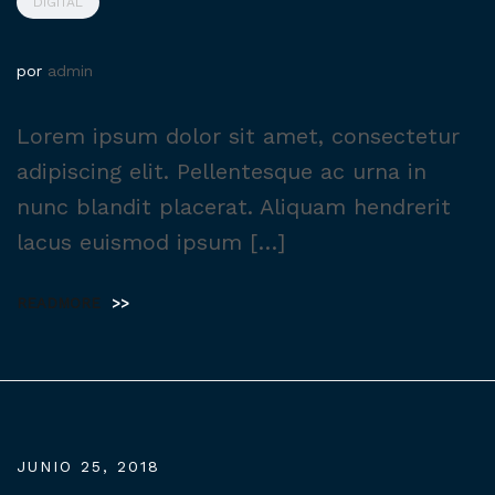
DIGITAL
por
admin
Lorem ipsum dolor sit amet, consectetur
adipiscing elit. Pellentesque ac urna in
nunc blandit placerat. Aliquam hendrerit
lacus euismod ipsum […]
READMORE
>>
JUNIO 25, 2018